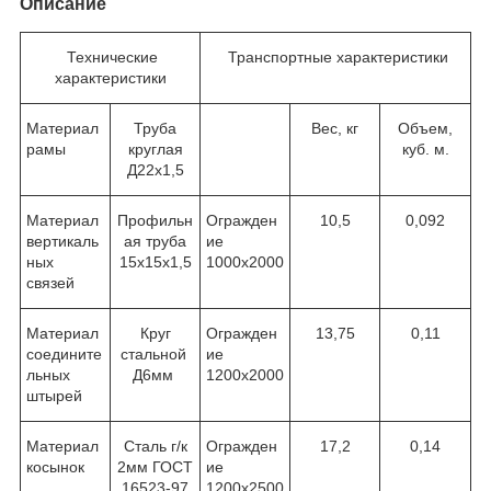
Описание
Технические
Транспортные характеристики
характеристики
Материал
Труба
Вес, кг
Объем,
рамы
круглая
куб. м.
Д22х1,5
Материал
Профильн
Огражден
10,5
0,092
вертикаль
ая труба
ие
ных
15х15х1,5
1000х2000
связей
Материал
Круг
Огражден
13,75
0,11
соедините
стальной
ие
льных
Д6мм
1200х2000
штырей
Материал
Сталь г/к
Огражден
17,2
0,14
косынок
2мм ГОСТ
ие
16523-97
1200х2500