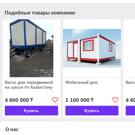
Подобные товары компании
Вагон дом передвижной
Мобильный дом
Ваго
на шасси по Казахстану
4 600 000
1 100 000
4 6
₸
₸
Купить
Купить
О нас