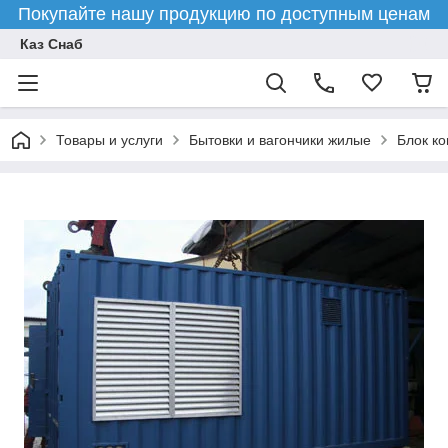
Покупайте нашу продукцию по доступным ценам
Каз Снаб
Товары и услуги
Бытовки и вагончики жилые
Блок к