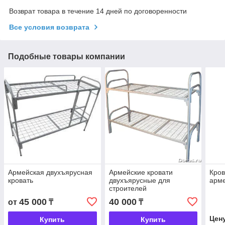
Возврат товара в течение 14 дней по договоренности
Все условия возврата
Подобные товары компании
Армейская двухъярусная
Армейские кровати
Кров
кровать
двухъярусные для
арм
строителей
45 000
40 000
от
₸
₸
Цен
Купить
Купить