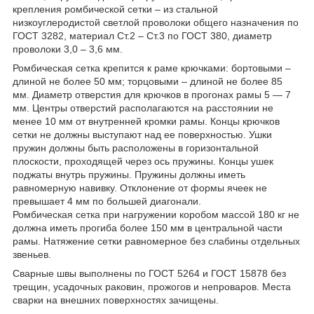
крепления ромбической сетки – из стальной
низкоуглеродистой светлой проволоки общего назначения по
ГОСТ 3282, материал Ст.2 – Ст.3 по ГОСТ 380, диаметр
проволоки 3,0 – 3,6 мм.
Ромбическая сетка крепится к раме крючками: бортовыми –
длиной не более 50 мм; торцовыми – длиной не более 85
мм. Диаметр отверстия для крючков в прогонах рамы 5 — 7
мм. Центры отверстий располагаются на расстоянии не
менее 10 мм от внутренней кромки рамы. Концы крючков
сетки не должны выступают над ее поверхностью. Ушки
пружин должны быть расположены в горизонтальной
плоскости, проходящей через ось пружины. Концы ушек
поджаты внутрь пружины. Пружины должны иметь
равномерную навивку. Отклонение от формы ячеек не
превышает 4 мм по большей диагонали.
Ромбическая сетка при нагружении коробом массой 180 кг не
должна иметь прогиба более 150 мм в центральной части
рамы. Натяжение сетки равномерное без слабины отдельных
звеньев.
Сварные швы выполнены по ГОСТ 5264 и ГОСТ 15878 без
трещин, усадочных раковин, прожогов и непроваров. Места
сварки на внешних поверхностях зачищены.