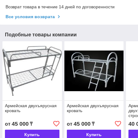
Возврат товара в течение 14 дней по договоренности
Все условия возврата
Подобные товары компании
Армейская двухъярусная
Армейская двухъярусная
Арме
кровать
кровать
двух
стро
45 000
45 000
40 
от
₸
от
₸
Купить
Купить