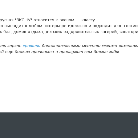
усная "3КС-1У" относится к эконом ― классу.
но выглядит в любом интерьере идеально и подходит для гостин
их баз, домов отдыха, детских оздоровительных лагерей, санатори
ить каркас
кровати
дополнительными металлическими ламелия
ей еще больше прочности и прослужит вам долгие годы.