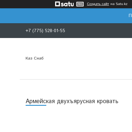
Создать сайт
на Satu.kz
П
+7 (775) 528-01-55
Каз Снаб
Армейская двухъярусная кровать