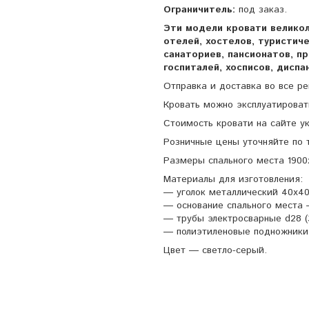
Ограничитель:
под заказ.
Эти модели кровати велико
отелей, хостелов, туристич
санаториев, пансионатов, п
госпиталей, хосписов, дисп
Отправка и доставка во все р
Кровать можно эксплуатироват
Стоимость кровати на сайте ук
Розничные цены уточняйте по 
Размеры спального места 1900
Материалы для изготовления:
― уголок металлический 40х40
― основание спального места 
― трубы электросварные d28 (3
― полиэтиленовые подножники
Цвет ― светло-серый.