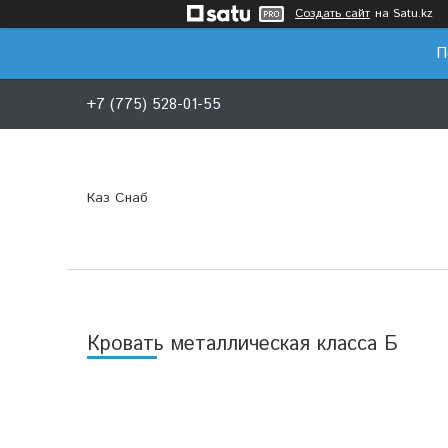
Создать сайт
на Satu.kz
П
+7 (775) 528-01-55
Каз Снаб
Кровать металлическая класса Б