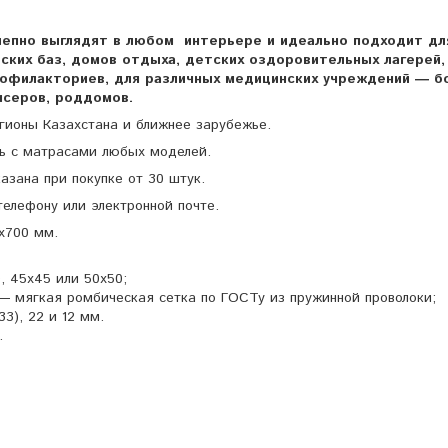
лепно выглядят в любом интерьере и идеально подходит дл
еских баз, домов отдыха, детских оздоровительных лагерей,
рофилакториев, для различных медицинских учреждений ― б
ансеров, роддомов.
егионы Казахстана и ближнее зарубежье.
ь с матрасами любых моделей.
азана при покупке от 30 штук.
телефону или электронной почте.
х700 мм.
, 45х45 или 50х50;
― мягкая ромбическая сетка по ГОСТу из пружинной проволоки;
3), 22 и 12 мм.
.