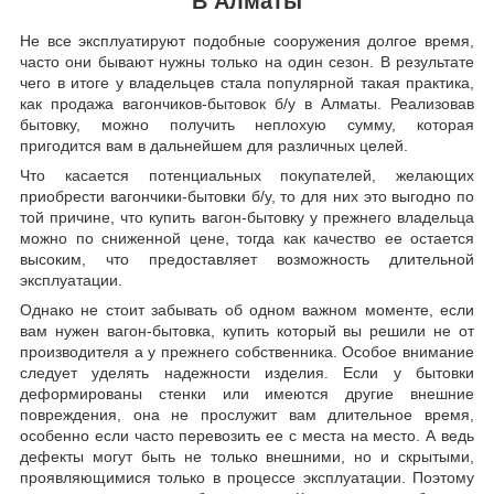
В Алматы
Не все эксплуатируют подобные сооружения долгое время,
часто они бывают нужны только на один сезон. В результате
чего в итоге у владельцев стала популярной такая практика,
как продажа вагончиков-бытовок б/у в Алматы. Реализовав
бытовку, можно получить неплохую сумму, которая
пригодится вам в дальнейшем для различных целей.
Что касается потенциальных покупателей, желающих
приобрести вагончики-бытовки б/у, то для них это выгодно по
той причине, что купить вагон-бытовку у прежнего владельца
можно по сниженной цене, тогда как качество ее остается
высоким, что предоставляет возможность длительной
эксплуатации.
Однако не стоит забывать об одном важном моменте, если
вам нужен вагон-бытовка, купить который вы решили не от
производителя а у прежнего собственника. Особое внимание
следует уделять надежности изделия. Если у бытовки
деформированы стенки или имеются другие внешние
повреждения, она не прослужит вам длительное время,
особенно если часто перевозить ее с места на место. А ведь
дефекты могут быть не только внешними, но и скрытыми,
проявляющимися только в процессе эксплуатации. Поэтому