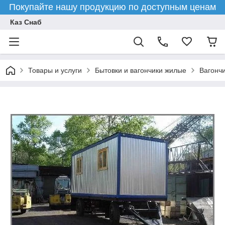
Покупайте нашу продукцию по доступным ценам
Каз Снаб
Товары и услуги
Бытовки и вагончики жилые
Вагончи