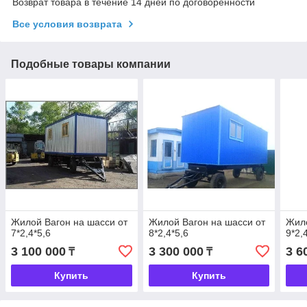
Возврат товара в течение 14 дней по договоренности
Все условия возврата
Подобные товары компании
Жилой Вагон на шасси от
Жилой Вагон на шасси от
Жило
7*2,4*5,6
8*2,4*5,6
9*2,
3 100 000
3 300 000
3 6
₸
₸
Купить
Купить