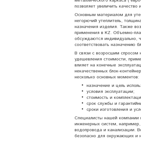
металлического каркаса (“евро
позволяет увеличить качество 
Основным материалом для уте
негорючий утеплитель, толщин
назначения изделия. Также во
применения в KZ. Объемно-пла
обсуждаются индивидуально, ч
соответствовать назначению б
В связи с возросшим спросом 
удешевления стоимости, приме
влияет на конечные эксплуата
некачественных блок-контейне
несколько основных моментов:
назначение и цель исполь
условия эксплуатации;
стоимость и комплектаци
срок службы и гарантийн
сроки изготовления и ус
Специалисты нашей компании 
инженерных систем, например,
водопровода и канализации. В
безопасно для окружающих и н