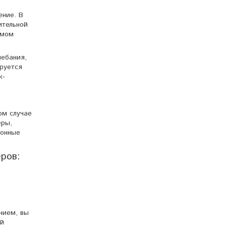
ение. В
ительной
емом
лебания,
руется
к-
ом случае
еры,
ионные
ров:
нием, вы
ей