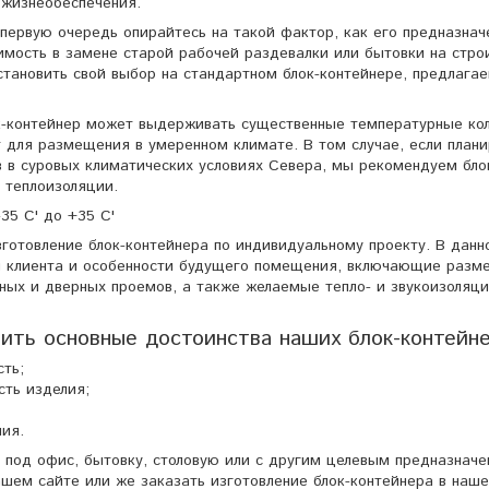
 жизнеобеспечения.
первую очередь опирайтесь на такой фактор, как его предназнач
димость в замене старой рабочей раздевалки или бытовки на стро
становить свой выбор на стандартном блок-контейнере, предлага
к-контейнер может выдерживать существенные температурные ко
 для размещения в умеренном климате. В том случае, если плани
в в суровых климатических условиях Севера, мы рекомендуем бло
 теплоизоляции.
35 С' до +35 C'
зготовление блок-контейнера по индивидуальному проекту. В данн
я клиента и особенности будущего помещения, включающие разм
ных и дверных проемов, а также желаемые тепло- и звукоизоляц
ить основные достоинства наших блок-контейне
сть;
сть изделия;
ия.
р под офис, бытовку, столовую или с другим целевым предназначе
шем сайте или же заказать изготовление блок-контейнера в наш