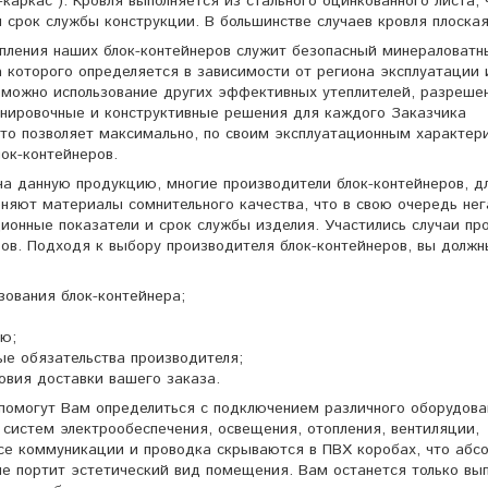
-каркас”). Кровля выполняется из стального оцинкованного листа, 
и срок службы конструкции. В большинстве случаев кровля плоска
пления наших блок-контейнеров служит безопасный минераловатн
а которого определяется в зависимости от региона эксплуатации 
зможно использование других эффективных утеплителей, разреше
нировочные и конструктивные решения для каждого Заказчика
то позволяет максимально, по своим эксплуатационным характер
лок-контейнеров.
на данную продукцию, многие производители блок-контейнеров, д
няют материалы сомнительного качества, что в свою очередь нег
ционные показатели и срок службы изделия. Участились случаи пр
ров. Подходя к выбору производителя блок-контейнеров, вы должн
зования блок-контейнера;
ю;
ые обязательства производителя;
ловия доставки вашего заказа.
помогут Вам определиться с подключением различного оборудова
 систем электрообеспечения, освещения, отопления, вентиляции,
се коммуникации и проводка скрываются в ПВХ коробах, что абс
е портит эстетический вид помещения. Вам останется только вы