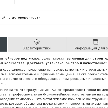
дней
по договоренности
Характеристики
Информация для з
онтейнеров под жилье, офис, киоски, вагончики для строите
ом количестве. Доставка, установка, быстро и качественно!
и свое широкое применение на производственных и строительных
илые, вспомогательные и офисные помещения. Также блок-контей
ного технологического оборудования: компрессорных и насосных 
 и пр.
ние на то, что продукция ИП “Айкон” представляет собой не де
ства, а профессиональные блок-контейнеры, изготовленные на со
оследних технологий. Это металлические каркасные конструкции 
кость которых обеспечена продольными и поперечными элемента