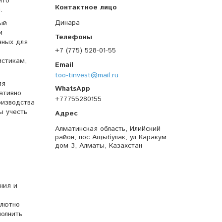
что
я.
Динара
ый
и
нных для
+7 (775) 528-01-55
истикам,
too-tinvest@mail.ru
ля
ативно
+77755280155
оизводства
ы учесть
Алматинская область, Илийский
район, пос Ащыбулак, ул Каракум
дом 3, Алматы, Казахстан
ния и
олютно
полнить