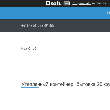
Создать сайт
на Satu.kz
П
+7 (775) 528-01-55
Каз Снаб
Утепленный контейнер, бытовка 20 ф