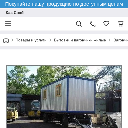
Покупайте нашу продукцию по доступным ценам
Каз Снаб
Товары и услуги
Бытовки и вагончики жилые
Вагончи