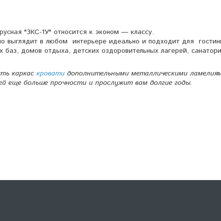
усная "3КС-1У" относится к эконом ― классу.
но выглядит в любом интерьере идеально и подходит для гостин
их баз, домов отдыха, детских оздоровительных лагерей, санатори
ить каркас
кровати
дополнительными металлическими ламелия
ей еще больше прочности и прослужит вам долгие годы.