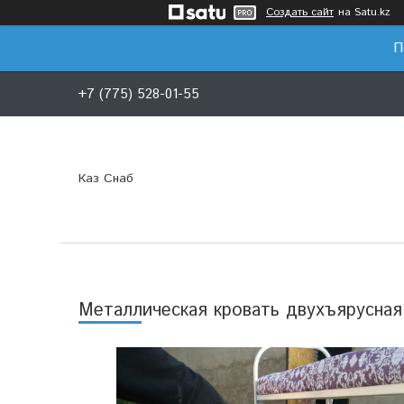
Создать сайт
на Satu.kz
П
+7 (775) 528-01-55
Каз Снаб
Металлическая кровать двухъярусная