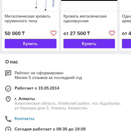
Металлическая кровать
Кровать металическая
Одно
пружинного типа
одноярусная
арм
50 000
27 500
₸
от
₸
от
Купить
Купить
О нас
Рейтинг не сформирован
Менее 5 отзывов за последний год
Работает с 15.05.2014
г. Алматы
Алматинская область, Илийский район, пос Ащыбулак,
ул Каракум дом 3, Алматы, Казахстан
Контакты
Сегодня работает с 08:30 до 19:00