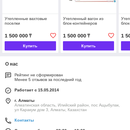
Утепленные вахтовые
Утепленный вагон из
Утеп
поселки
блок-контейнеров
блок
1 500 000
1 500 000
1 5
₸
₸
Купить
Купить
О нас
Рейтинг не сформирован
Менее 5 отзывов за последний год
Работает с 15.05.2014
г. Алматы
Алматинская область, Илийский район, пос Ащыбулак,
ул Каракум дом 3, Алматы, Казахстан
Контакты