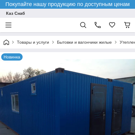
Покупайте нашу продукцию по доступным ценам
Каз Снаб
Товары и услуги
Бытовки и вагончики жилые
Утепле
Новинка