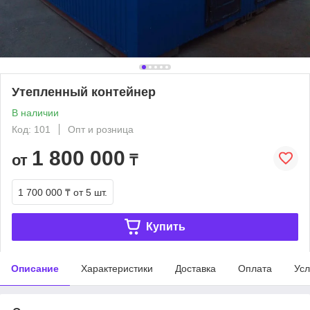
Утепленный контейнер
В наличии
Код: 101
Опт и розница
1 800 000
от
₸
1 700 000 ₸
от 5 шт.
Купить
Описание
Характеристики
Доставка
Оплата
Усл