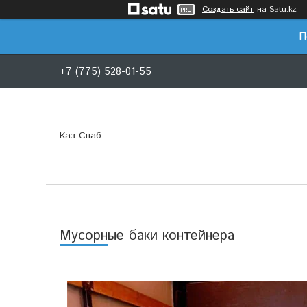
Создать сайт
на Satu.kz
П
+7 (775) 528-01-55
Каз Снаб
Мусорные баки контейнера