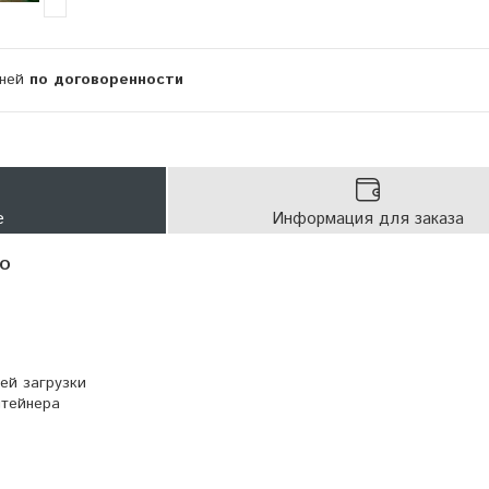
дней
по договоренности
е
Информация для заказа
БО
ей загрузки
нтейнера