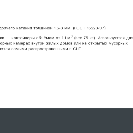
орячего катания толщиной 1.5-3 мм. (ГОСТ 16523-97)
3
ки
— контейнеры объёмом от 1.1 м
(вес 75 кг). Используются дл
усорных камерах внутри жилых домов или на открытых мусорных
яются самыми распространенными в СНГ.