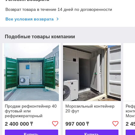
Возврат товара в течение 14 дней по договоренности
Все условия возврата
Подобные товары компании
Продам рефконтейнер 40
Морозильный контейнер
Реф
футовый или
20 фут
конт
рефрижераторный
Мон
контейнер холодильный
2 400 000
997 000
2 4
₸
₸
склад
Купить
Купить