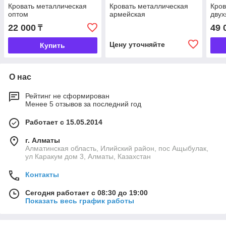
Кровать металлическая
Кровать металлическая
Кров
оптом
армейская
двух
22 000
49 
₸
Цену уточняйте
Купить
О нас
Рейтинг не сформирован
Менее 5 отзывов за последний год
Работает с 15.05.2014
г. Алматы
Алматинская область, Илийский район, пос Ащыбулак,
ул Каракум дом 3, Алматы, Казахстан
Контакты
Сегодня работает с 08:30 до 19:00
Показать весь график работы